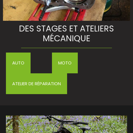
DES STAGES ET ATELIERS
drées –
MÉCANIQUE
AUTO
MOTO
–
ométrie,
ATELIER DE RÉPARATION
nin