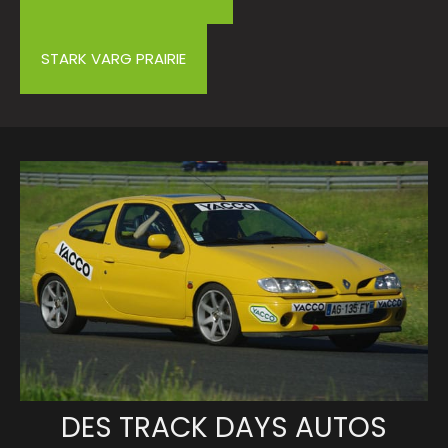
minin
ts
STARK VARG PRAIRIE
nine
DES TRACK DAYS AUTOS