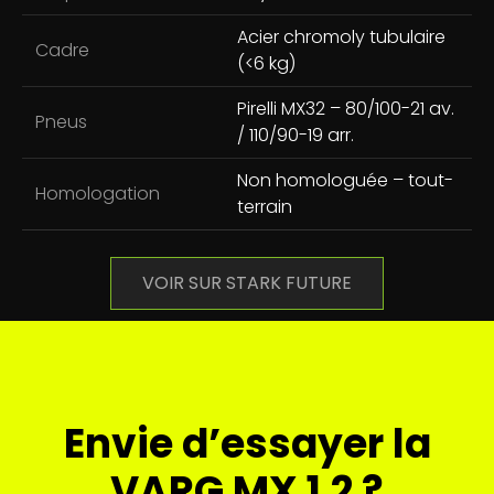
Acier chromoly tubulaire
Cadre
(<6 kg)
Pirelli MX32 – 80/100-21 av.
Pneus
/ 110/90-19 arr.
Non homologuée – tout-
Homologation
terrain
VOIR SUR STARK FUTURE
Envie d’essayer la
VARG MX 1.2 ?