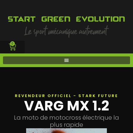
0
tion
e sur
REVENDEUR OFFICIEL - STARK FUTURE
VARG MX 1.2
La moto de motocross électrique la
to
plus rapide