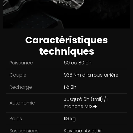
Caractéristiques
techniques
Puissance
60 ou 80 ch
Couple
938 Nm à la roue arrière
Recharge
1 à 2h
Jusqu’à 6h (trail) / 1
Autonomie
manche MXGP
Poids
118 kg
Suspensions
Kayaba Av et Ar