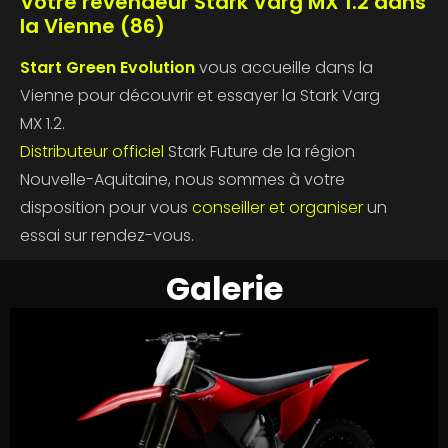
Vo
tre revendeur Sta
rk Varg MX 1.2 dans
la Vienne (86)
Start Green Evolution
vous accueille dans la
Vienne pour découvrir et essayer la Stark Varg
MX 1.2.
Distributeur officiel
Stark Future de la région
Nouvelle-Aquitaine, nous sommes à votre
disposition pour vous
conseiller et organiser
un
essai sur rendez-vous.
Galerie
)