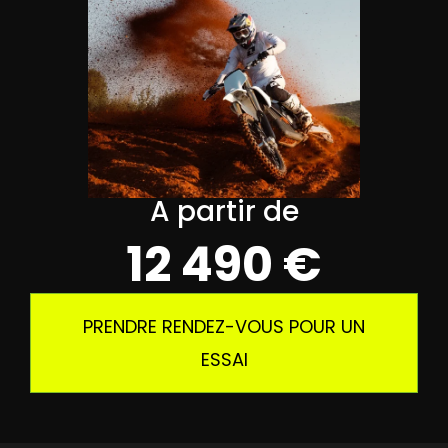
to
moto
A partir de
o
12 490 €
PRENDRE RENDEZ-VOUS POUR UN
ESSAI