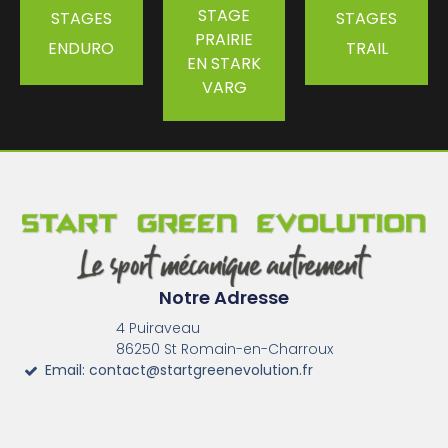
to
STAGE
STAGES
STAGES
PRAIRIE
ENDURO
TRAIL
moto
EN STARK
VARG
o
Notre Adresse
4 Puiraveau
86250 St Romain-en-Charroux
Email: contact@startgreenevolution.fr