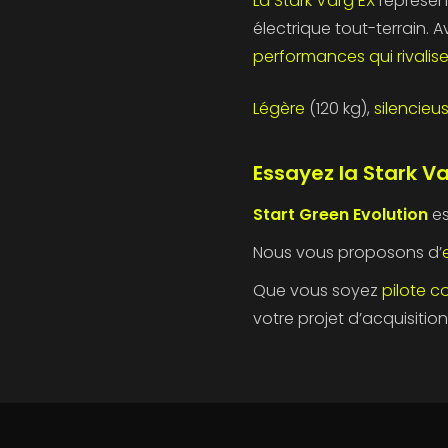
La Stark Varg EX
représen
électrique tout-terrain. 
performances qui rivalis
Légère
(120 kg),
silencieu
Es
sayez la Stark
Va
Start Green Evolution
e
Nous vous proposons d’
Que vous soyez
pilote c
votre projet d’acquisitio
)