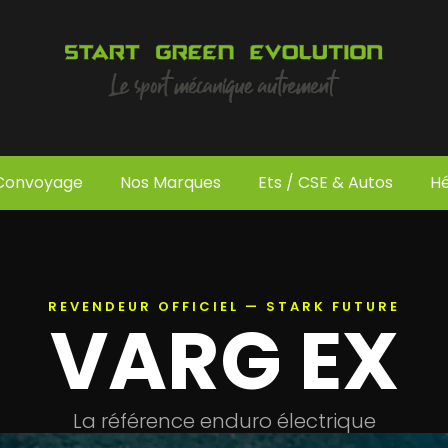
 Convoyage
Nos Marques
Ets / CSE & Autos
H
REVENDEUR OFFICIEL — STARK FUTURE
VARG EX
La référence enduro électrique