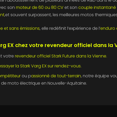
te l’aboutissement de plusieurs années de R&D dans le 
Avec son
moteur de 60 ou 80 CV
et son
couple instantané
ent
,et souvent surpassent, les meilleures motos thermique
se et sans émissions
, elle redéfinit l’expérience de l’
enduro 
rg EX chez votre revendeur officiel dans la 
st votre
revendeur officiel Stark Future dans la Vienne.
essayer la Stark Varg EX sur rendez-vous.
ompétiteur
ou p
assionné de tout-terrain
, notre équipe 
n de moto électrique en Nouvelle-Aquitaine.