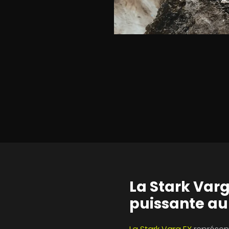
minin
ts
nine
La Stark Varg
puissante a